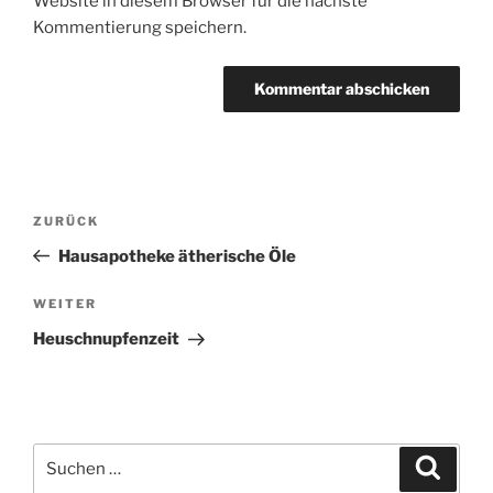
Website in diesem Browser für die nächste
Kommentierung speichern.
Beitragsnavigation
Vorheriger
ZURÜCK
Beitrag
Hausapotheke ätherische Öle
Nächster
WEITER
Beitrag
Heuschnupfenzeit
Suchen
Suche
nach: