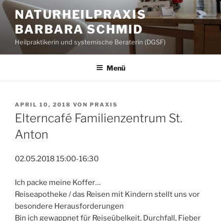
Zum
NATURHEILPRAXIS
Inhalt
BARBARA SCHMID
springen
Heilpraktikerin und systemische Beraterin (DGSF)
Menü
VERÖFFENTLICHT
APRIL 10, 2018
VON
PRAXIS
AM
Elterncafé Familienzentrum St.
Anton
02.05.2018 15:00-16:30
Ich packe meine Koffer…
Reiseapotheke / das Reisen mit Kindern stellt uns vor
besondere Herausforderungen
Bin ich gewappnet für Reiseübelkeit, Durchfall, Fieber