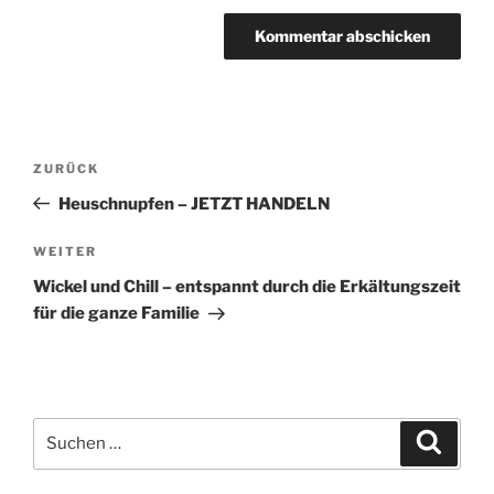
Beitragsnavigation
Vorheriger
ZURÜCK
Beitrag
Heuschnupfen – JETZT HANDELN
Nächster
WEITER
Beitrag
Wickel und Chill – entspannt durch die Erkältungszeit
für die ganze Familie
Suchen
Suche
nach: