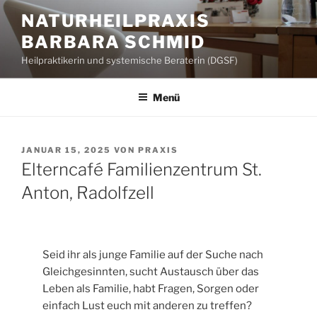
Zum
NATURHEILPRAXIS
Inhalt
BARBARA SCHMID
springen
Heilpraktikerin und systemische Beraterin (DGSF)
Menü
VERÖFFENTLICHT
JANUAR 15, 2025
VON
PRAXIS
AM
Elterncafé Familienzentrum St.
Anton, Radolfzell
Seid ihr als junge Familie auf der Suche nach
Gleichgesinnten, sucht Austausch über das
Leben als Familie, habt Fragen, Sorgen oder
einfach Lust euch mit anderen zu treffen?