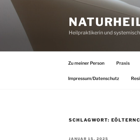
Zum
Inhalt
NATURHEI
springen
Heilpraktikerin und systemisc
Zu meiner Person
Praxis
Impressum/Datenschutz
Resi
SCHLAGWORT:
EÖLTERN
VERÖFFENTLICHT
JANUAR 15, 2025