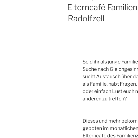
AM
Elterncafé Familie
Radolfzell
Seid ihr als junge Familie
Suche nach Gleichgesinn
sucht Austausch über d
als Familie, habt Fragen
oder einfach Lust euch 
anderen zu treffen?
Dieses und mehr bekom
geboten im monatliche
Elterncafé des Familie