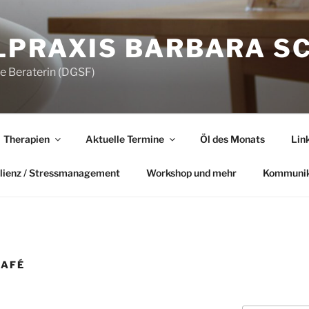
LPRAXIS BARBARA S
he Beraterin (DGSF)
Therapien
Aktuelle Termine
Öl des Monats
Lin
lienz / Stressmanagement
Workshop und mehr
Kommunik
CAFÉ