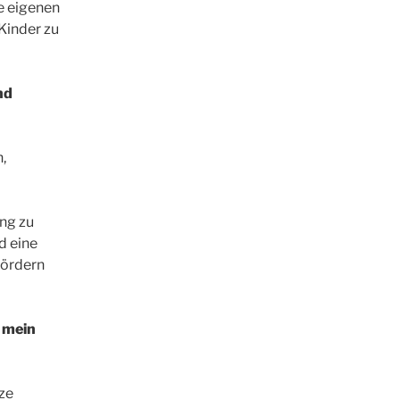
e eigenen
Kinder zu
nd
,
ung zu
d eine
fördern
 mein
ze