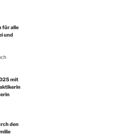
 für alle
ei und
uch
025 mit
aktikerin
erin
rch den
milie