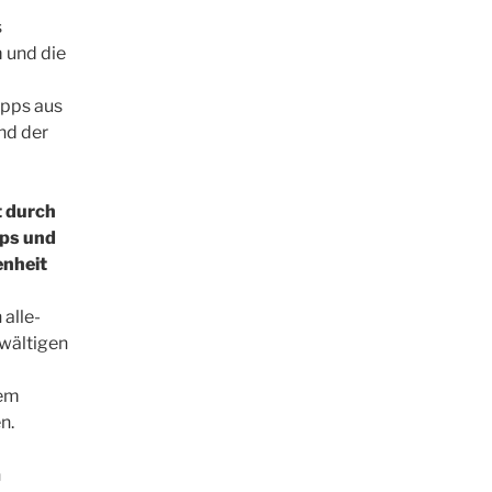
s
 und die
ipps aus
nd der
 durch
pps und
enheit
alle-
wältigen
rem
n.
n