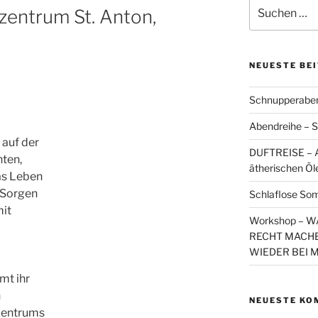
Suchen
nzentrum St. Anton,
nach:
NEUESTE BE
Schnupperaben
Abendreihe – S
 auf der
DUFTREISE – A
ten,
ätherischen Öl
as Leben
, Sorgen
Schlaflose So
mit
Workshop – 
RECHT MACHE
WIEDER BEI 
mt ihr
n
NEUESTE KO
nzentrums