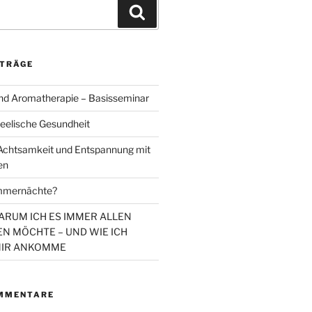
Suchen
ITRÄGE
d Aromatherapie – Basisseminar
eelische Gesundheit
chtsamkeit und Entspannung mit
en
mmernächte?
WARUM ICH ES IMMER ALLEN
N MÖCHTE – UND WIE ICH
MIR ANKOMME
MMENTARE