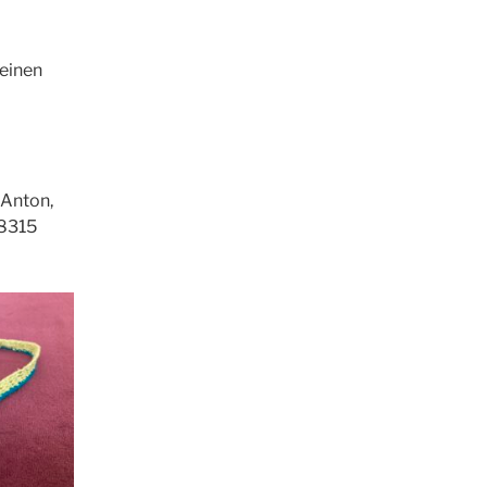
einen
 Anton,
78315