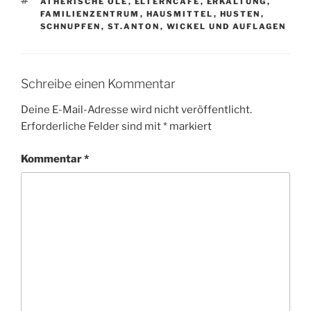
SCHLAGWÖRTER
ÄTHERISCHE ÖLE
,
ELTERNCAFE
,
ERKÄLTUNG
,
FAMILIENZENTRUM
,
HAUSMITTEL
,
HUSTEN
,
SCHNUPFEN
,
ST.ANTON
,
WICKEL UND AUFLAGEN
Schreibe einen Kommentar
Deine E-Mail-Adresse wird nicht veröffentlicht.
Erforderliche Felder sind mit
*
markiert
Kommentar
*