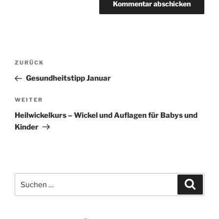
Beitragsnavigation
Vorheriger
ZURÜCK
Beitrag
Gesundheitstipp Januar
Nächster
WEITER
Beitrag
Heilwickelkurs – Wickel und Auflagen für Babys und
Kinder
Suchen
Suche
nach: