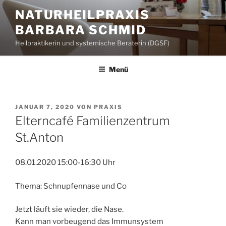
Zum
NATURHEILPRAXIS
Inhalt
BARBARA SCHMID
springen
Heilpraktikerin und systemische Beraterin (DGSF)
Menü
VERÖFFENTLICHT
JANUAR 7, 2020
VON
PRAXIS
AM
Elterncafé Familienzentrum
St.Anton
08.01.2020 15:00-16:30 Uhr
Thema: Schnupfennase und Co
Jetzt läuft sie wieder, die Nase.
Kann man vorbeugend das Immunsystem