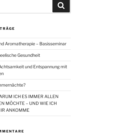
Suchen
ITRÄGE
d Aromatherapie – Basisseminar
eelische Gesundheit
chtsamkeit und Entspannung mit
en
mmernächte?
WARUM ICH ES IMMER ALLEN
N MÖCHTE – UND WIE ICH
MIR ANKOMME
MMENTARE