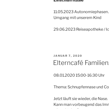
Einschlafrituale
11.05.2023 Autonomiephasen / 
Umgang mit unserem Kind
29.06.2023 Reiseapotheke / I
VERÖFFENTLICHT
JANUAR 7, 2020
AM
Elterncafé Familie
08.01.2020 15:00-16:30 Uhr
Thema: Schnupfennase und Co
Jetzt läuft sie wieder, die Nase.
Kann man vorbeugend das Imm