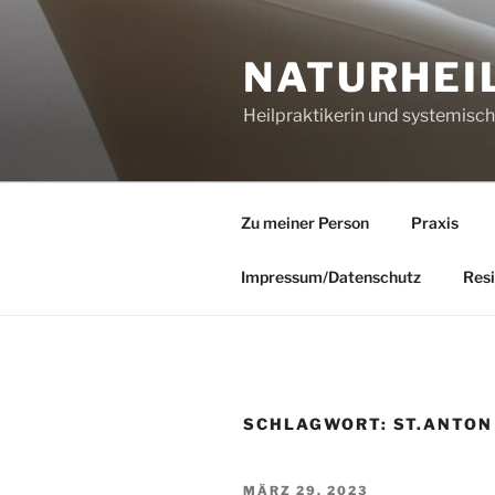
Zum
Inhalt
NATURHEI
springen
Heilpraktikerin und systemisc
Zu meiner Person
Praxis
Impressum/Datenschutz
Resi
SCHLAGWORT:
ST.ANTON
VERÖFFENTLICHT
MÄRZ 29, 2023