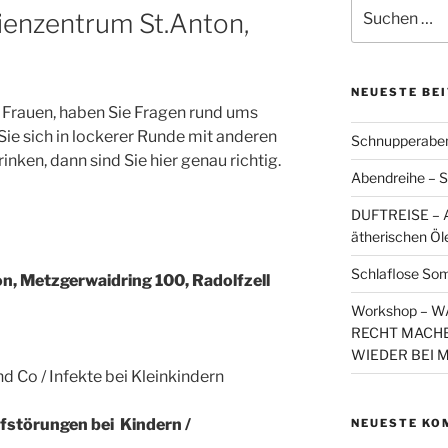
Suchen
lienzentrum St.Anton,
nach:
NEUESTE BE
 Frauen, haben Sie Fragen rund ums
Sie sich in lockerer Runde mit anderen
Schnupperaben
inken, dann sind Sie hier genau richtig.
Abendreihe – S
DUFTREISE – A
ätherischen Öl
Schlaflose So
on, Metzgerwaidring 100, Radolfzell
Workshop – 
RECHT MACHE
WIEDER BEI 
Co / Infekte bei Kleinkindern
fstörungen bei Kindern /
NEUESTE KO