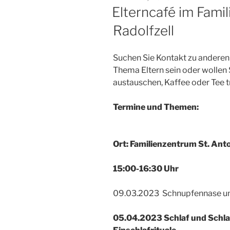
AM
Elterncafé im Fami
Radolfzell
Suchen Sie Kontakt zu anderen
Thema Eltern sein oder wollen 
austauschen, Kaffee oder Tee tr
Termine und Themen:
Ort: Familienzentrum St. Ant
15:00-16:30 Uhr
09.03.2023 Schnupfennase und 
05.04.2023 Schlaf und Schla