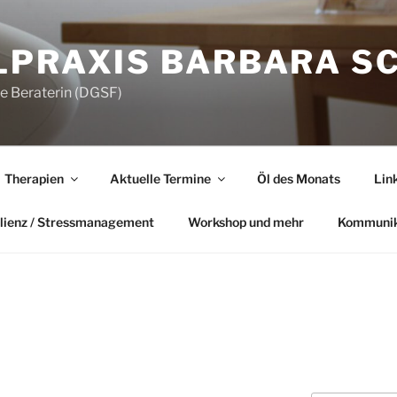
LPRAXIS BARBARA S
he Beraterin (DGSF)
Therapien
Aktuelle Termine
Öl des Monats
Lin
lienz / Stressmanagement
Workshop und mehr
Kommunik