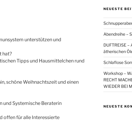
NEUESTE BE
Schnupperaben
Abendreihe – S
unsystem unterstützen und
DUFTREISE – A
ätherischen Öl
t hat?
ktischen Tipps und Hausmittelchen rund
Schlaflose So
Workshop – 
RECHT MACHE
ahin, schöne Weihnachtszeit und einen
WIEDER BEI 
in und Systemische Beraterin
NEUESTE KO
 offen für alle Interessierte