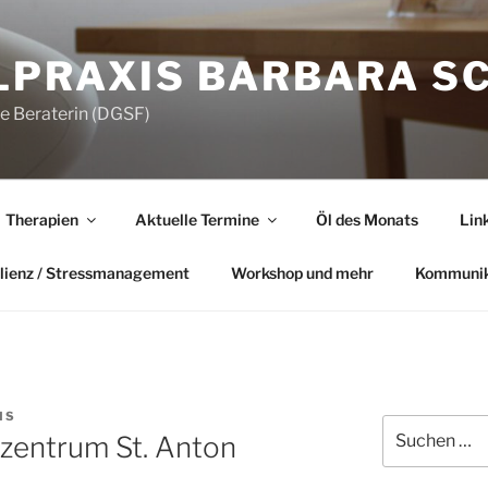
LPRAXIS BARBARA S
he Beraterin (DGSF)
Therapien
Aktuelle Termine
Öl des Monats
Lin
lienz / Stressmanagement
Workshop und mehr
Kommunik
IS
Suchen
nzentrum St. Anton
nach: