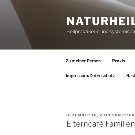
Zum
Inhalt
NATURHEI
springen
Heilpraktikerin und systemisc
Zu meiner Person
Praxis
Impressum/Datenschutz
Resi
VERÖFFENTLICHT
DEZEMBER 16, 2019
VON
PRAX
AM
Elterncafé Familie