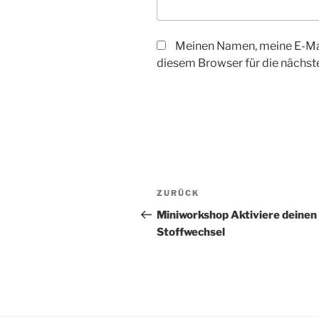
Meinen Namen, meine E-Mai
diesem Browser für die nächs
Beitragsnavigation
Vorheriger
ZURÜCK
Beitrag
Miniworkshop Aktiviere deinen
Stoffwechsel