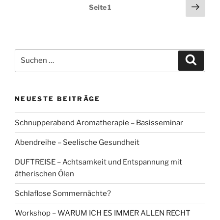
Seitennummerierung
Näch
Seite
1
Seit
der
Beiträge
Suchen
Suche
nach:
NEUESTE BEITRÄGE
Schnupperabend Aromatherapie – Basisseminar
Abendreihe – Seelische Gesundheit
DUFTREISE – Achtsamkeit und Entspannung mit
ätherischen Ölen
Schlaflose Sommernächte?
Workshop – WARUM ICH ES IMMER ALLEN RECHT