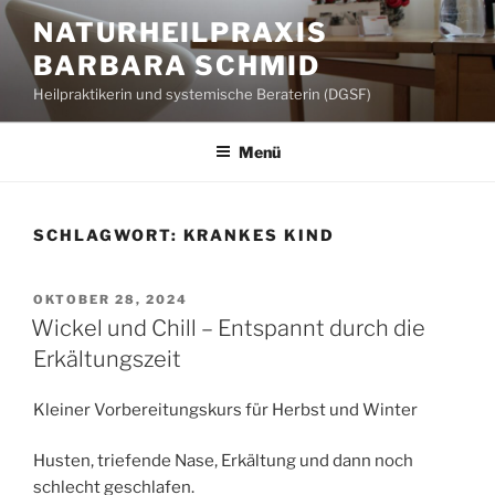
Zum
NATURHEILPRAXIS
Inhalt
BARBARA SCHMID
springen
Heilpraktikerin und systemische Beraterin (DGSF)
Menü
SCHLAGWORT:
KRANKES KIND
VERÖFFENTLICHT
OKTOBER 28, 2024
AM
Wickel und Chill – Entspannt durch die
Erkältungszeit
Kleiner Vorbereitungskurs für Herbst und Winter
Husten, triefende Nase, Erkältung und dann noch
schlecht geschlafen.