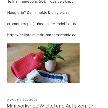
Teilnahmegebühr: 50€ inklusive Skript
Neugierig? Dann melde Dich gleich an:
aromatherapie(at)bodensee-radolfzell.de
https://heilpraktikerin-barbaraschmid.de
VERÖFFENTLICHT
AUGUST 22, 2023
AM
Miniworkshop Wickel und Auflagen für