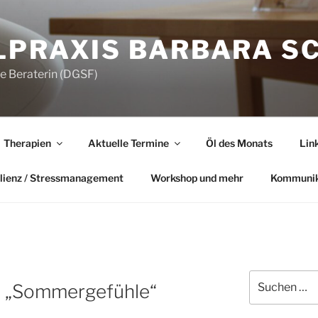
LPRAXIS BARBARA S
he Beraterin (DGSF)
Therapien
Aktuelle Termine
Öl des Monats
Lin
lienz / Stressmanagement
Workshop und mehr
Kommunik
Suchen
„Sommergefühle“
nach: