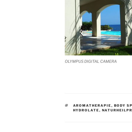
OLYMPUS DIGITAL CAMERA
SCHLAGWÖRTER
AROMATHERAPIE
,
BODY S
HYDROLATE
,
NATURHEILP