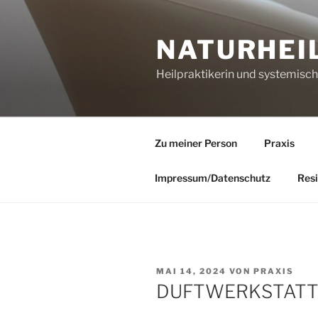
Zum
Inhalt
NATURHEI
springen
Heilpraktikerin und systemisc
Zu meiner Person
Praxis
Impressum/Datenschutz
Resi
VERÖFFENTLICHT
MAI 14, 2024
VON
PRAXIS
AM
DUFTWERKSTATT 