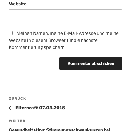
Website
Meinen Namen, meine E-Mail-Adresse und meine
Website in diesem Browser für die nächste
Kommentierung speichern.
Beitragsnavigation
Vorheriger
ZURÜCK
Beitrag
Elterncafé 07.03.2018
Nächster
WEITER
Beitrag
Gesundheitstipp: Stimmungsschwankungen bei