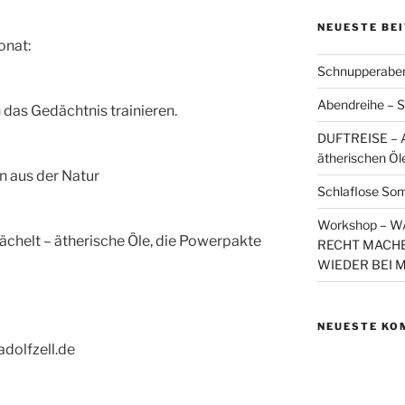
NEUESTE BE
onat:
Schnupperaben
Abendreihe – S
das Gedächtnis trainieren.
DUFTREISE – A
ätherischen Öl
n aus der Natur
Schlaflose So
Workshop – 
helt – ätherische Öle, die Powerpakte
RECHT MACHE
WIEDER BEI 
NEUESTE KO
dolfzell.de