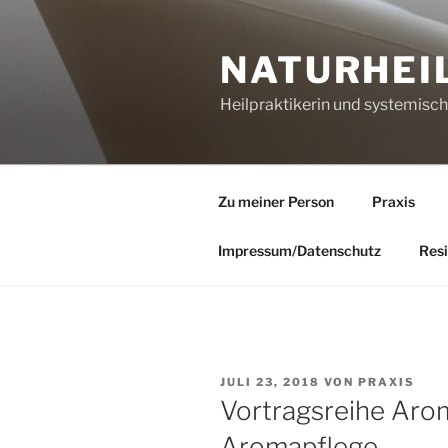
Zum
Inhalt
NATURHEI
springen
Heilpraktikerin und systemisc
Zu meiner Person
Praxis
Impressum/Datenschutz
Resi
VERÖFFENTLICHT
JULI 23, 2018
VON
PRAXIS
AM
Vortragsreihe Aro
Aromapflege