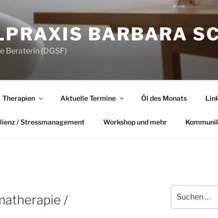
LPRAXIS BARBARA S
he Beraterin (DGSF)
Therapien
Aktuelle Termine
Öl des Monats
Lin
lienz / Stressmanagement
Workshop und mehr
Kommunik
Suchen
matherapie /
nach: