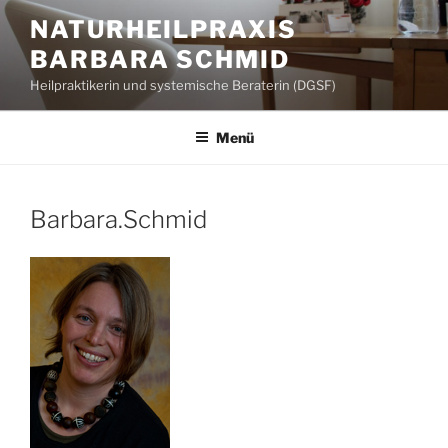
Zum
NATURHEILPRAXIS
Inhalt
BARBARA SCHMID
springen
Heilpraktikerin und systemische Beraterin (DGSF)
Menü
Barbara.Schmid