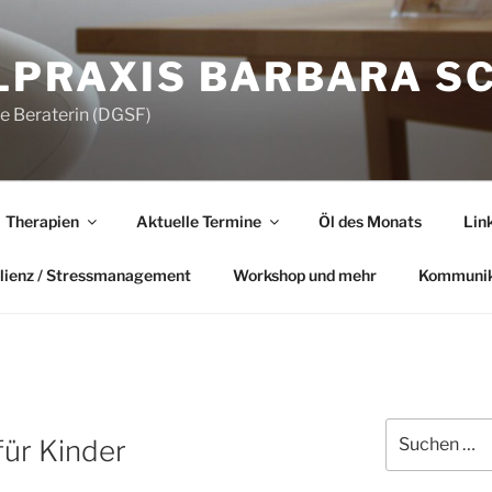
LPRAXIS BARBARA S
he Beraterin (DGSF)
Therapien
Aktuelle Termine
Öl des Monats
Lin
lienz / Stressmanagement
Workshop und mehr
Kommunik
Suchen
für Kinder
nach: