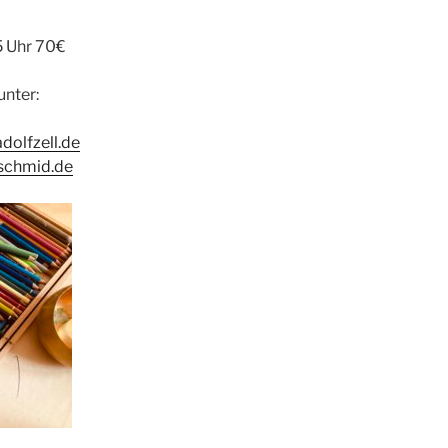
5 Uhr 70€
nter:
dolfzell.de
aschmid.de