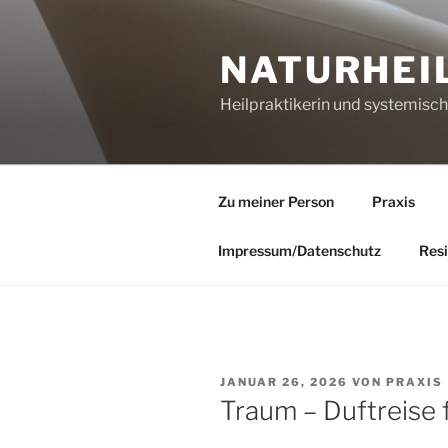
Zum
Inhalt
NATURHEI
springen
Heilpraktikerin und systemisc
Zu meiner Person
Praxis
Impressum/Datenschutz
Resi
VERÖFFENTLICHT
JANUAR 26, 2026
VON
PRAXIS
AM
Traum – Duftreise 