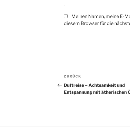
Meinen Namen, meine E-Mai
diesem Browser für die nächs
Beitragsnavigation
Vorheriger
ZURÜCK
Beitrag
Duftreise – Achtsamkeit und
Entspannung mit ätherischen 