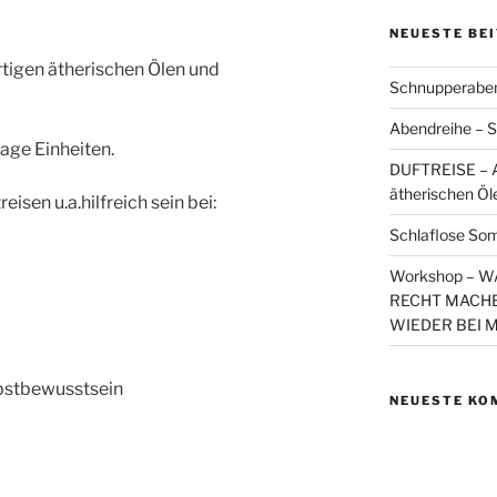
NEUESTE BE
rtigen ätherischen Ölen und
Schnupperaben
Abendreihe – S
age Einheiten.
DUFTREISE – A
ätherischen Öl
isen u.a.hilfreich sein bei:
Schlaflose So
Workshop – 
RECHT MACHE
WIEDER BEI 
lbstbewusstsein
NEUESTE KO