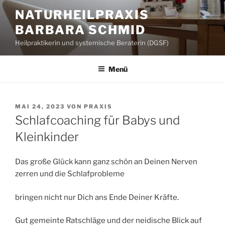
Zum
NATURHEILPRAXIS
Inhalt
BARBARA SCHMID
springen
Heilpraktikerin und systemische Beraterin (DGSF)
Menü
VERÖFFENTLICHT
MAI 24, 2023
VON
PRAXIS
AM
Schlafcoaching für Babys und
Kleinkinder
Das große Glück kann ganz schön an Deinen Nerven
zerren und die Schlafprobleme
bringen nicht nur Dich ans Ende Deiner Kräfte.
Gut gemeinte Ratschläge und der neidische Blick auf