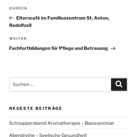
Beitragsnavigation
Vorheriger
ZURÜCK
Beitrag
Elterncafé im Familienzentrum St. Anton,
Radolfzell
Nächster
WEITER
Beitrag
Fachfortbildungen für Pflege und Betreuung
Suchen
Suche
nach:
NEUESTE BEITRÄGE
Schnupperabend Aromatherapie – Basisseminar
Abendreihe – Seelische Gesundheit