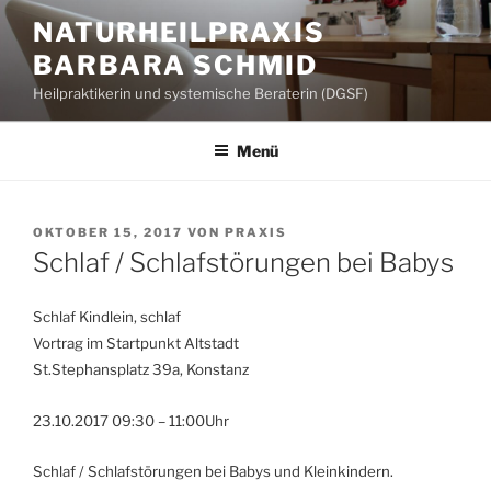
Zum
NATURHEILPRAXIS
Inhalt
BARBARA SCHMID
springen
Heilpraktikerin und systemische Beraterin (DGSF)
Menü
VERÖFFENTLICHT
OKTOBER 15, 2017
VON
PRAXIS
AM
Schlaf / Schlafstörungen bei Babys
Schlaf Kindlein, schlaf
Vortrag im Startpunkt Altstadt
St.Stephansplatz 39a, Konstanz
23.10.2017 09:30 – 11:00Uhr
Schlaf / Schlafstörungen bei Babys und Kleinkindern.