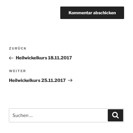
Beitragsnavigation
Vorheriger
ZURÜCK
Beitrag
Heilwickelkurs 18.11.2017
Nächster
WEITER
Beitrag
Heilwickelkurs 25.11.2017
Suchen
Suche
nach: