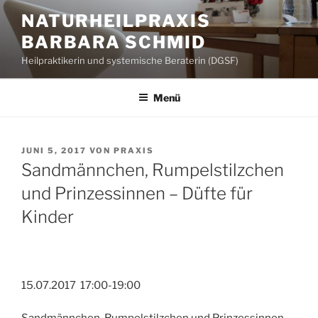
Zum
NATURHEILPRAXIS
Inhalt
BARBARA SCHMID
springen
Heilpraktikerin und systemische Beraterin (DGSF)
Menü
VERÖFFENTLICHT
JUNI 5, 2017
VON
PRAXIS
AM
Sandmännchen, Rumpelstilzchen
und Prinzessinnen – Düfte für
Kinder
15.07.2017 17:00-19:00