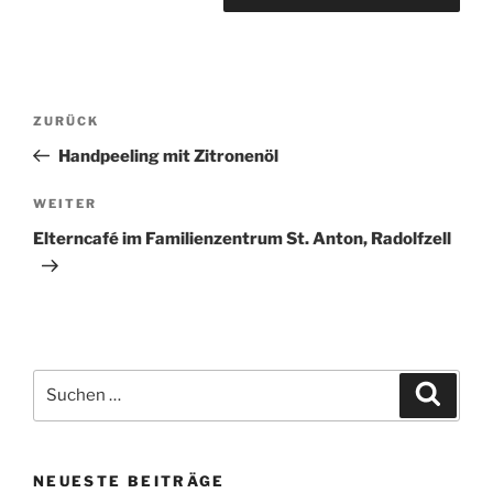
Beitragsnavigation
Vorheriger
ZURÜCK
Beitrag
Handpeeling mit Zitronenöl
Nächster
WEITER
Beitrag
Elterncafé im Familienzentrum St. Anton, Radolfzell
Suchen
Suche
nach:
NEUESTE BEITRÄGE