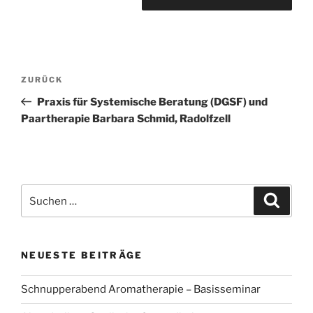
Beitragsnavigation
Vorheriger
ZURÜCK
Beitrag
Praxis für Systemische Beratung (DGSF) und
Paartherapie Barbara Schmid, Radolfzell
Suchen
Suche
nach:
NEUESTE BEITRÄGE
Schnupperabend Aromatherapie – Basisseminar