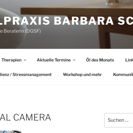
LPRAXIS BARBARA S
he Beraterin (DGSF)
Therapien
Aktuelle Termine
Öl des Monats
Lin
lienz / Stressmanagement
Workshop und mehr
Kommunik
TAL CAMERA
Suchen
nach: