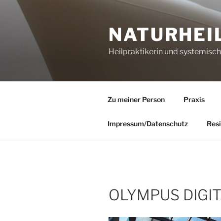
Zum
Inhalt
NATURHEI
springen
Heilpraktikerin und systemisc
Zu meiner Person
Praxis
Impressum/Datenschutz
Resi
OLYMPUS DIGI