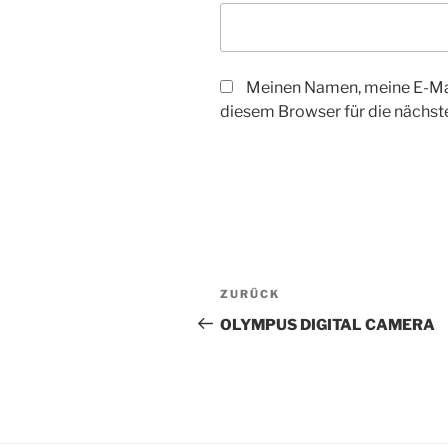
Meinen Namen, meine E-Mai
diesem Browser für die nächs
Beitragsnavigation
Vorheriger
ZURÜCK
Beitrag
OLYMPUS DIGITAL CAMERA