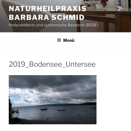
Zum
NATURHEILPRAXIS
Inhalt
BARBARA SCHMID
springen
Heilpraktikerin und systemische Beraterin (DGSF)
Menü
2019_Bodensee_Untersee