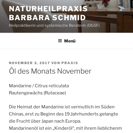
Zum
NATURHEILPRAXIS
Inhalt
BARBARA SCHMID
springen
Heilpraktikerin und systemische Beraterin (DGSF)
Menü
VERÖFFENTLICHT
NOVEMBER 3, 2017
VON
PRAXIS
AM
Öl des Monats November
Mandarine / Citrus reticulata
Rautengewächs (Rutaceae)
Die Heimat der Mandarine ist vermutlich im Süden
Chinas, erst zu Beginn des 19.Jahrhunderts gelangte
die Frucht über Japan nach Europa.
Mandarinenöl ist ein „Kinderöl“, mit ihrem lieblichenm