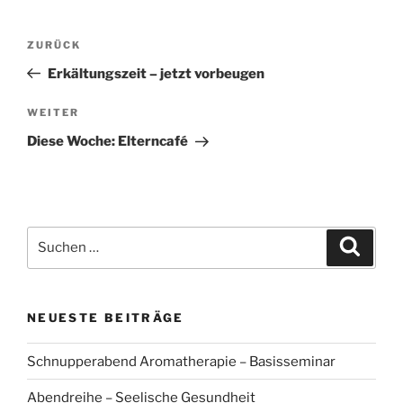
Beitragsnavigation
Vorheriger
ZURÜCK
Beitrag
Erkältungszeit – jetzt vorbeugen
Nächster
WEITER
Beitrag
Diese Woche: Elterncafé
Suchen
Suche
nach:
NEUESTE BEITRÄGE
Schnupperabend Aromatherapie – Basisseminar
Abendreihe – Seelische Gesundheit