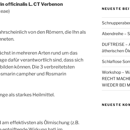
 officinalis L. CT Verbenon
NEUESTE BE
ceae)
Schnupperaben
scheinlich von den Römern, die Ihn als
Abendreihe – S
hneten.
DUFTREISE – A
ätherischen Öl
wächst in mehreren Arten rund um das
ge dafür verantwortlich sind, dass sich
Schlaflose So
lden können. Die 3 verbreitetsten
Workshop – 
Rosmarin campher und Rosmarin
RECHT MACHE
WIEDER BEI 
nge als starkes Heilmittel.
NEUESTE KO
am effektivsten als Ölmischung (z.B.
e entgiftende Wirkung hat) im