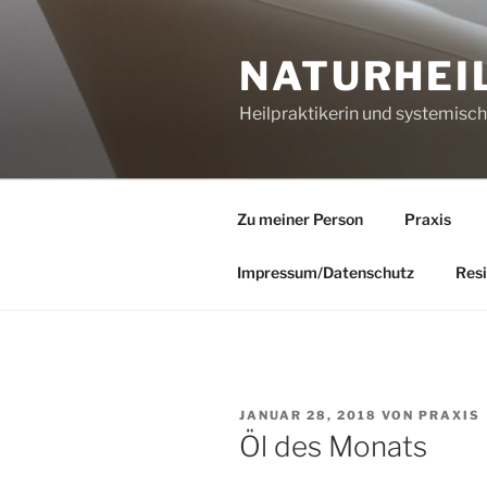
Zum
Inhalt
NATURHEI
springen
Heilpraktikerin und systemisc
Zu meiner Person
Praxis
Impressum/Datenschutz
Resi
VERÖFFENTLICHT
JANUAR 28, 2018
VON
PRAXIS
AM
Öl des Monats