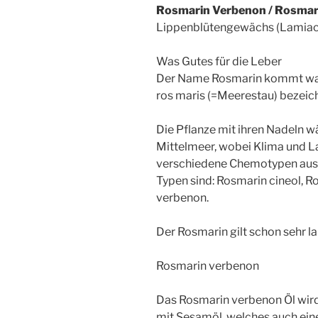
Rosmarin Verbenon / Rosmarin
Lippenblütengewächs (Lamia
Was Gutes für die Leber
Der Name Rosmarin kommt wahr
ros maris (=Meerestau) bezeic
Die Pflanze mit ihren Nadeln 
Mittelmeer, wobei Klima und La
verschiedene Chemotypen ausbi
Typen sind: Rosmarin cineol, 
verbenon.
Der Rosmarin gilt schon sehr la
Rosmarin verbenon
Das Rosmarin verbenon Öl wird 
mit Sesamöl, welches auch ein