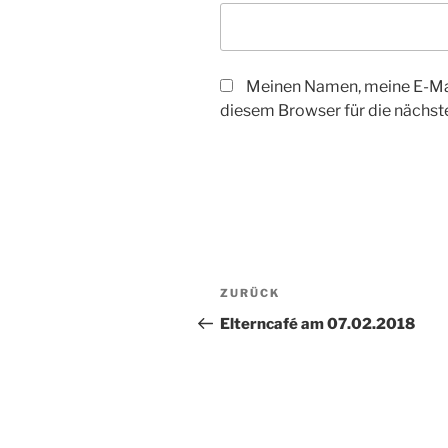
Meinen Namen, meine E-Mai
diesem Browser für die nächs
Beitragsnavigation
Vorheriger
ZURÜCK
Beitrag
Elterncafé am 07.02.2018