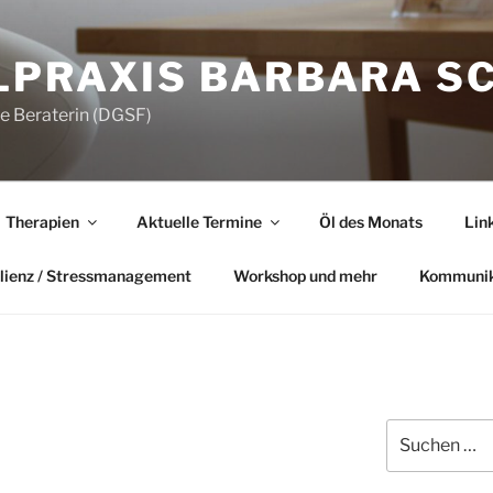
LPRAXIS BARBARA S
he Beraterin (DGSF)
Therapien
Aktuelle Termine
Öl des Monats
Lin
lienz / Stressmanagement
Workshop und mehr
Kommunik
Suchen
nach: