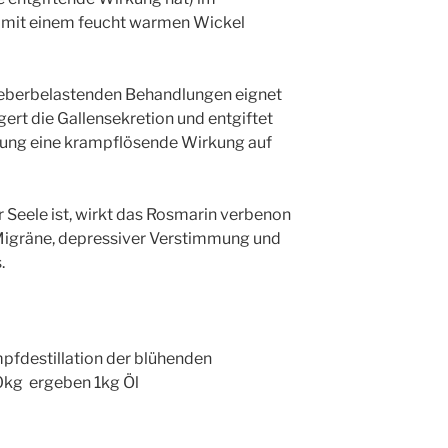
 mit einem feucht warmen Wickel
 leberbelastenden Behandlungen eignet
gert die Gallensekretion und entgiftet
hung eine krampflösende Wirkung auf
 Seele ist, wirkt das Rosmarin verbenon
Migräne, depressiver Verstimmung und
.
pfdestillation der blühenden
0kg ergeben 1kg Öl