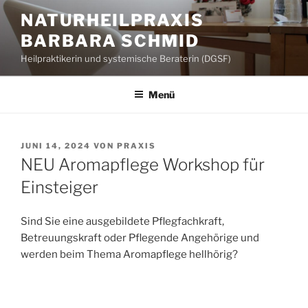
Zum
NATURHEILPRAXIS
Inhalt
BARBARA SCHMID
springen
Heilpraktikerin und systemische Beraterin (DGSF)
Menü
VERÖFFENTLICHT
JUNI 14, 2024
VON
PRAXIS
AM
NEU Aromapflege Workshop für
Einsteiger
Sind Sie eine ausgebildete Pflegfachkraft,
Betreuungskraft oder Pflegende Angehörige und
werden beim Thema Aromapflege hellhörig?