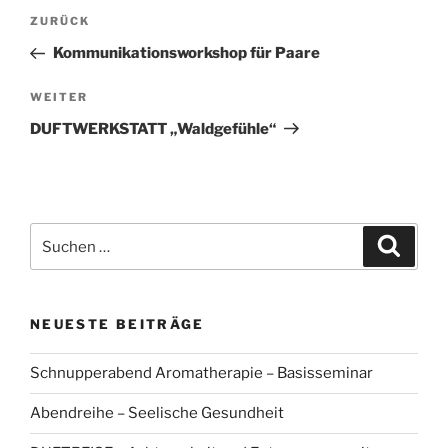
Beitragsnavigation
Vorheriger
ZURÜCK
Beitrag
Kommunikationsworkshop für Paare
Nächster
WEITER
Beitrag
DUFTWERKSTATT „Waldgefühle“
Suchen
Suche
nach:
NEUESTE BEITRÄGE
Schnupperabend Aromatherapie – Basisseminar
Abendreihe – Seelische Gesundheit