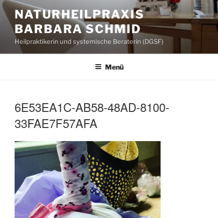
Zum
NATURHEILPRAXIS
Inhalt
BARBARA SCHMID
springen
Heilpraktikerin und systemische Beraterin (DGSF)
Menü
6E53EA1C-AB58-48AD-8100-
33FAE7F57AFA