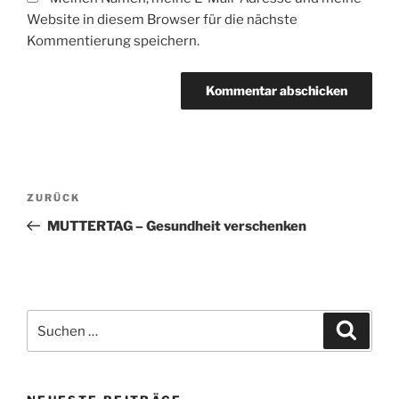
Website in diesem Browser für die nächste
Kommentierung speichern.
Beitragsnavigation
Vorheriger
ZURÜCK
Beitrag
MUTTERTAG – Gesundheit verschenken
Suchen
Suche
nach: