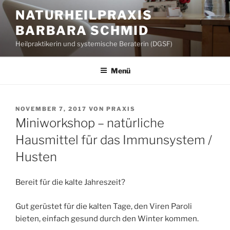
Zum
NATURHEILPRAXIS
Inhalt
BARBARA SCHMID
springen
Heilpraktikerin und systemische Beraterin (DGSF)
Menü
VERÖFFENTLICHT
NOVEMBER 7, 2017
VON
PRAXIS
AM
Miniworkshop – natürliche
Hausmittel für das Immunsystem /
Husten
Bereit für die kalte Jahreszeit?
Gut gerüstet für die kalten Tage, den Viren Paroli
bieten, einfach gesund durch den Winter kommen.