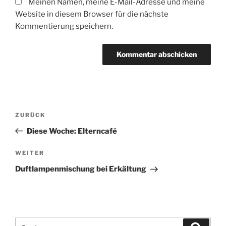
Meinen Namen, meine E-Mail-Adresse und meine
Website in diesem Browser für die nächste
Kommentierung speichern.
Beitragsnavigation
Vorheriger
ZURÜCK
Beitrag
Diese Woche: Elterncafé
Nächster
WEITER
Beitrag
Duftlampenmischung bei Erkältung
Suchen
Suche