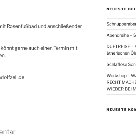
NEUESTE BE
Schnupperaben
mit Rosenfußbad und anschließender
Abendreihe – S
DUFTREISE – A
 könnt gerne auch einen Termin mit
ätherischen Öl
en.
Schlaflose So
Workshop – 
dolfzell,de
RECHT MACHE
WIEDER BEI 
NEUESTE KO
entar