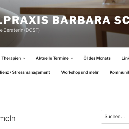
LPRAXIS BARBARA S
he Beraterin (DGSF)
Therapien
Aktuelle Termine
Öl des Monats
Lin
lienz / Stressmanagement
Workshop und mehr
Kommunik
Suchen
umeln
nach: