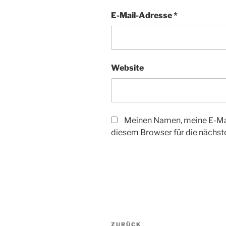
E-Mail-Adresse
*
Website
Meinen Namen, meine E-Mai
diesem Browser für die nächs
Beitragsnavigation
Vorheriger
ZURÜCK