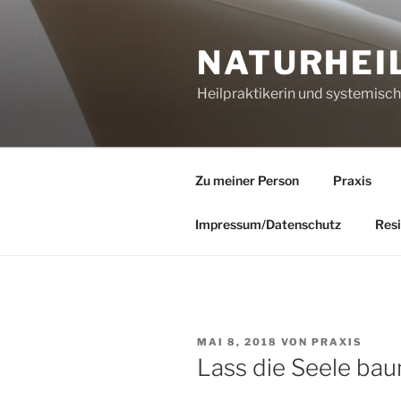
Zum
Inhalt
NATURHEI
springen
Heilpraktikerin und systemisc
Zu meiner Person
Praxis
Impressum/Datenschutz
Resi
VERÖFFENTLICHT
MAI 8, 2018
VON
PRAXIS
AM
Lass die Seele ba