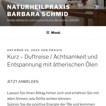
Zum
NATURHEILPRAXIS
Inhalt
BARBARA SCHMID
springen
Heilpraktikerin und systemische Beraterin (DGSF)
Menü
VERÖFFENTLICHT
OKTOBER 22, 2024
VON
PRAXIS
AM
Kurz – Duftreise / Achtsamkeit und
Entspannung mit ätherischen Ölen
JETZT ANMELDEN
Lassen Sie ihren Alltag hinter sich und erfahren Sie mit
allen Sinnen, wie Düfte wirken können.
Spüren Sie die positive Energie der Öle und kommen