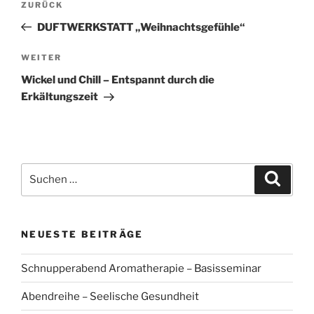
Vorheriger
ZURÜCK
Beitrag
DUFTWERKSTATT „Weihnachtsgefühle“
Nächster
WEITER
Beitrag
Wickel und Chill – Entspannt durch die
Erkältungszeit
Suchen
Suche
nach:
NEUESTE BEITRÄGE
Schnupperabend Aromatherapie – Basisseminar
Abendreihe – Seelische Gesundheit