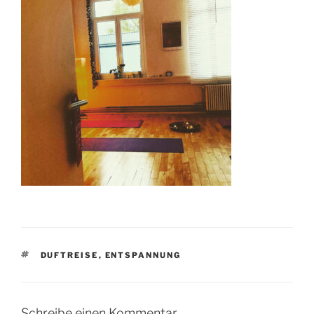
SCHLAGWÖRTER
DUFTREISE
,
ENTSPANNUNG
Schreibe einen Kommentar