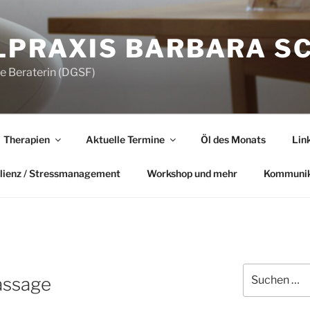
LPRAXIS BARBARA S
he Beraterin (DGSF)
Therapien
Aktuelle Termine
Öl des Monats
Lin
lienz / Stressmanagement
Workshop und mehr
Kommunik
Suchen
assage
nach: