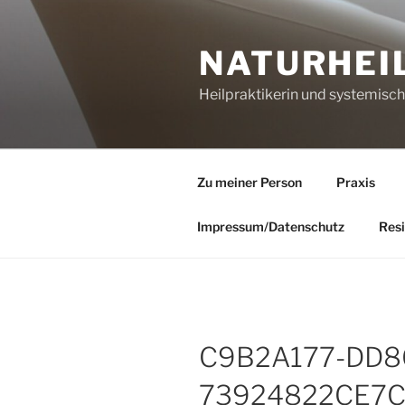
Zum
Inhalt
NATURHEI
springen
Heilpraktikerin und systemisc
Zu meiner Person
Praxis
Impressum/Datenschutz
Resi
C9B2A177-DD8
73924822CE7