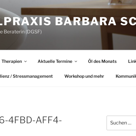
LPRAXIS BARBARA S
he Beraterin (DGSF)
Therapien
Aktuelle Termine
Öl des Monats
Lin
lienz / Stressmanagement
Workshop und mehr
Kommunik
6-4FBD-AFF4-
Suchen
nach:
C