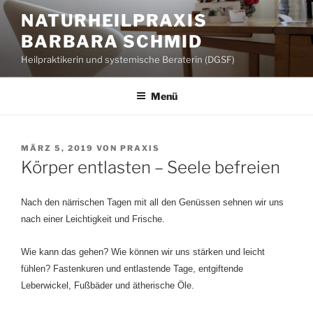
Zum
NATURHEILPRAXIS
Inhalt
BARBARA SCHMID
springen
Heilpraktikerin und systemische Beraterin (DGSF)
Menü
VERÖFFENTLICHT
MÄRZ 5, 2019
VON
PRAXIS
AM
Körper entlasten – Seele befreien
Nach den närrischen Tagen mit all den Genüssen sehnen wir uns
nach einer Leichtigkeit und Frische.
Wie kann das gehen? Wie können wir uns stärken und leicht
fühlen? Fastenkuren und entlastende Tage, entgiftende
Leberwickel, Fußbäder und ätherische Öle.