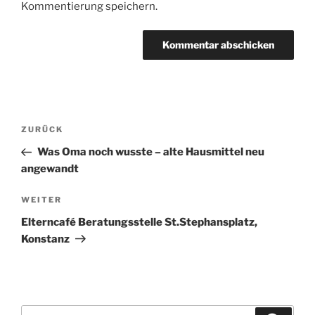
Kommentierung speichern.
Beitragsnavigation
Vorheriger
ZURÜCK
Beitrag
Was Oma noch wusste – alte Hausmittel neu
angewandt
Nächster
WEITER
Beitrag
Elterncafé Beratungsstelle St.Stephansplatz,
Konstanz
Suchen