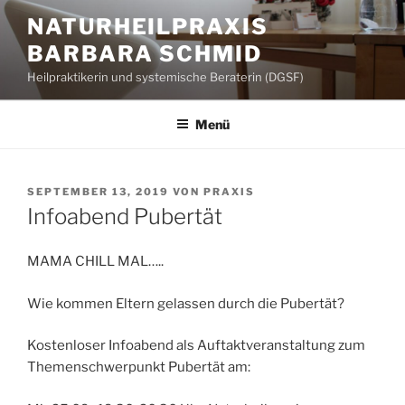
Zum
NATURHEILPRAXIS
Inhalt
BARBARA SCHMID
springen
Heilpraktikerin und systemische Beraterin (DGSF)
Menü
VERÖFFENTLICHT
SEPTEMBER 13, 2019
VON
PRAXIS
AM
Infoabend Pubertät
MAMA CHILL MAL…..
Wie kommen Eltern gelassen durch die Pubertät?
Kostenloser Infoabend als Auftaktveranstaltung zum
Themenschwerpunkt Pubertät am: