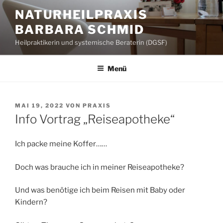
Zum
NATURHEILPRAXIS
Inhalt
BARBARA SCHMID
springen
Heilpraktikerin und systemische Beraterin (DGSF)
Menü
VERÖFFENTLICHT
MAI 19, 2022
VON
PRAXIS
AM
Info Vortrag „Reiseapotheke“
Ich packe meine Koffer……
Doch was brauche ich in meiner Reiseapotheke?
Und was benötige ich beim Reisen mit Baby oder
Kindern?