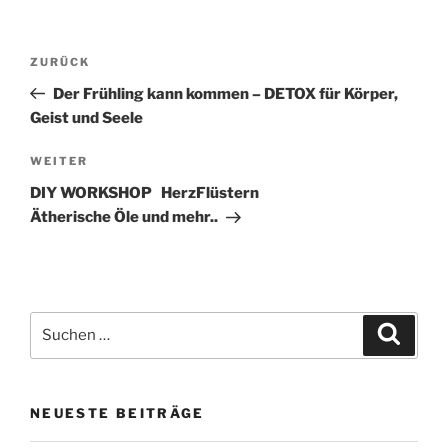
Beitragsnavigation
Vorheriger
ZURÜCK
Beitrag
Der Frühling kann kommen – DETOX für Körper,
Geist und Seele
Nächster
WEITER
Beitrag
DIY WORKSHOP HerzFlüstern
Ätherische Öle und mehr..
Suchen
Suche
nach:
NEUESTE BEITRÄGE