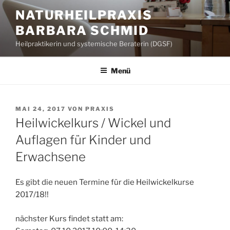
Zum
NATURHEILPRAXIS
Inhalt
BARBARA SCHMID
springen
Heilpraktikerin und systemische Beraterin (DGSF)
Menü
VERÖFFENTLICHT
MAI 24, 2017
VON
PRAXIS
AM
Heilwickelkurs / Wickel und
Auflagen für Kinder und
Erwachsene
Es gibt die neuen Termine für die Heilwickelkurse
2017/18!!
nächster Kurs findet statt am: