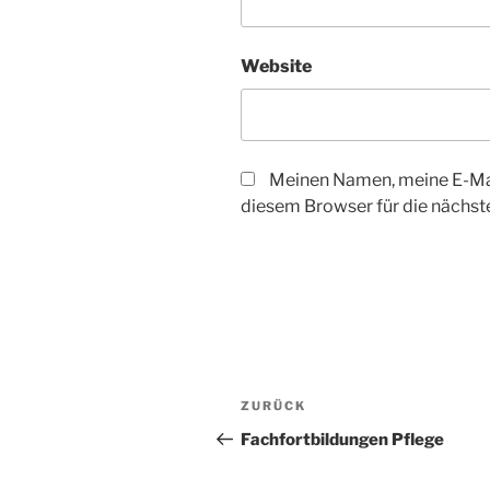
Website
Meinen Namen, meine E-Mai
diesem Browser für die nächs
Beitragsnavigation
Vorheriger
ZURÜCK
Beitrag
Fachfortbildungen Pflege