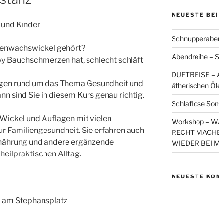
NEUESTE BE
 und Kinder
Schnupperaben
nenwachswickel gehört?
Abendreihe – S
y Bauchschmerzen hat, schlecht schläft
DUFTREISE – A
agen rund um das Thema Gesundheit und
ätherischen Öl
n sind Sie in diesem Kurs genau richtig.
Schlaflose So
ickel und Auflagen mit vielen
Workshop – 
ur Familiengesundheit. Sie erfahren auch
RECHT MACHE
nährung und andere ergänzende
WIEDER BEI 
ilpraktischen Alltag.
NEUESTE KO
e am Stephansplatz