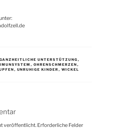
nter:
dolfzell.de
GANZHEITLICHE UNTERSTÜTZUNG
,
MMUNSYSTEM
,
OHRENSCHMERZEN
,
UPFEN
,
UNRUHIGE KINDER
,
WICKEL
entar
 veröffentlicht.
Erforderliche Felder