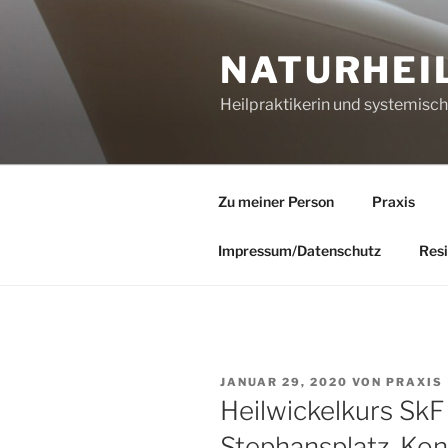
Zum
Inhalt
NATURHEI
springen
Heilpraktikerin und systemisc
Zu meiner Person
Praxis
Impressum/Datenschutz
Resi
VERÖFFENTLICHT
JANUAR 29, 2020
VON
PRAXIS
AM
Heilwickelkurs SkF
Stephansplatz, Ko