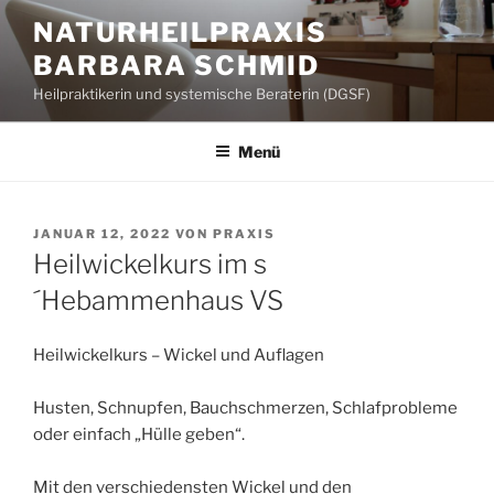
Zum
NATURHEILPRAXIS
Inhalt
BARBARA SCHMID
springen
Heilpraktikerin und systemische Beraterin (DGSF)
Menü
VERÖFFENTLICHT
JANUAR 12, 2022
VON
PRAXIS
AM
Heilwickelkurs im s
´Hebammenhaus VS
Heilwickelkurs – Wickel und Auflagen
Husten, Schnupfen, Bauchschmerzen, Schlafprobleme
oder einfach „Hülle geben“.
Mit den verschiedensten Wickel und den