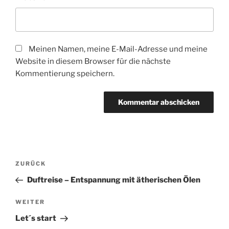
Meinen Namen, meine E-Mail-Adresse und meine
Website in diesem Browser für die nächste
Kommentierung speichern.
Beitragsnavigation
Vorheriger
ZURÜCK
Beitrag
Duftreise – Entspannung mit ätherischen Ölen
Nächster
WEITER
Beitrag
Let´s start