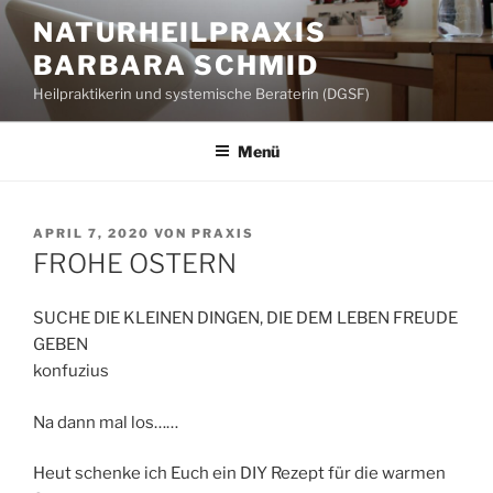
Zum
NATURHEILPRAXIS
Inhalt
BARBARA SCHMID
springen
Heilpraktikerin und systemische Beraterin (DGSF)
Menü
VERÖFFENTLICHT
APRIL 7, 2020
VON
PRAXIS
AM
FROHE OSTERN
SUCHE DIE KLEINEN DINGEN, DIE DEM LEBEN FREUDE
GEBEN
konfuzius
Na dann mal los……
Heut schenke ich Euch ein DIY Rezept für die warmen