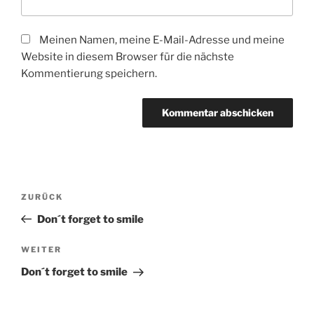
Meinen Namen, meine E-Mail-Adresse und meine
Website in diesem Browser für die nächste
Kommentierung speichern.
Beitragsnavigation
Vorheriger
ZURÜCK
Beitrag
Don´t forget to smile
Nächster
WEITER
Beitrag
Don´t forget to smile