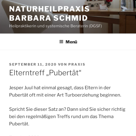
Zum
NATURHEILPRAXIS
Inhalt
BARBARA SCHMID
springen
Heilpraktikerin und systemische Beraterin (DGSF)
Menü
VERÖFFENTLICHT
SEPTEMBER 11, 2020
VON
PRAXIS
AM
Elterntreff „Pubertät“
Jesper Juul hat einmal gesagt, dass Eltern in der
Pubertät oft mit einer Art Turboerziehung beginnen.
Spricht Sie dieser Satz an? Dann sind Sie sicher richtig
bei den regelmäßigen Treffs rund um das Thema
Pubertät.