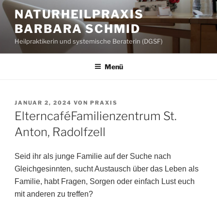
Zum
NATURHEILPRAXIS
Inhalt
BARBARA SCHMID
springen
Heilpraktikerin und systemische Beraterin (DGSF)
Menü
VERÖFFENTLICHT
JANUAR 2, 2024
VON
PRAXIS
AM
ElterncaféFamilienzentrum St.
Anton, Radolfzell
Seid ihr als junge Familie auf der Suche nach
Gleichgesinnten, sucht Austausch über das Leben als
Familie, habt Fragen, Sorgen oder einfach Lust euch
mit anderen zu treffen?