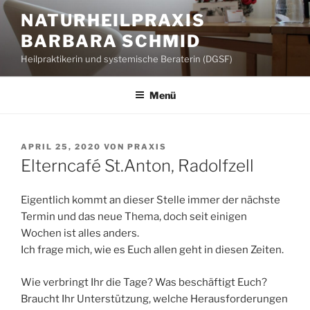
Zum
NATURHEILPRAXIS
Inhalt
BARBARA SCHMID
springen
Heilpraktikerin und systemische Beraterin (DGSF)
Menü
VERÖFFENTLICHT
APRIL 25, 2020
VON
PRAXIS
AM
Elterncafé St.Anton, Radolfzell
Eigentlich kommt an dieser Stelle immer der nächste
Termin und das neue Thema, doch seit einigen
Wochen ist alles anders.
Ich frage mich, wie es Euch allen geht in diesen Zeiten.
Wie verbringt Ihr die Tage? Was beschäftigt Euch?
Braucht Ihr Unterstützung, welche Herausforderungen