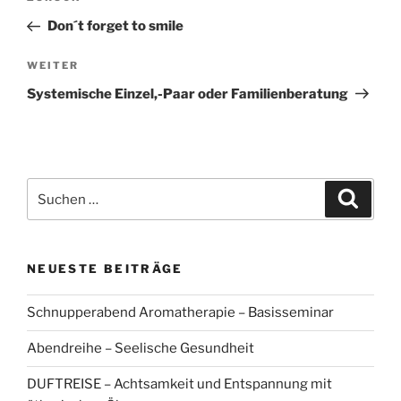
Beitrag
Don´t forget to smile
Nächster
WEITER
Beitrag
Systemische Einzel,-Paar oder Familienberatung
Suchen
Suche
nach:
NEUESTE BEITRÄGE
Schnupperabend Aromatherapie – Basisseminar
Abendreihe – Seelische Gesundheit
DUFTREISE – Achtsamkeit und Entspannung mit