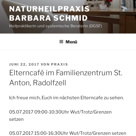
Zum
NATURHEILPRAXIS
Inhalt
BARBARA SCHMID
springen
Heilpraktikerin und systemische Beraterin (DGSF)
Menü
VERÖFFENTLICHT
JUNI 22, 2017
VON
PRAXIS
AM
Elterncafé im Familienzentrum St.
Anton, Radolfzell
Ich freue mich, Euch im nächsten Elterncafe zu sehen.
05.07.2017 09:00-10:30Uhr Wut/Trotz/Grenzen
setzen
05.07.2017 15:00-16:30Uhr Wut/Trotz/Grenzen setzen