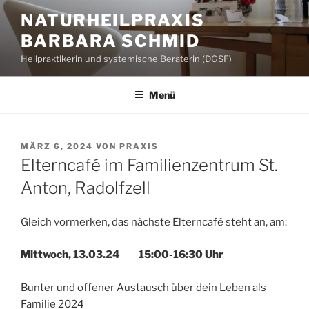
Zum
NATURHEILPRAXIS
Inhalt
BARBARA SCHMID
springen
Heilpraktikerin und systemische Beraterin (DGSF)
Menü
VERÖFFENTLICHT
MÄRZ 6, 2024
VON
PRAXIS
AM
Elterncafé im Familienzentrum St.
Anton, Radolfzell
Gleich vormerken, das nächste Elterncafé steht an, am:
Mittwoch, 13.03.24 15:00-16:30 Uhr
Bunter und offener Austausch über dein Leben als
Familie 2024