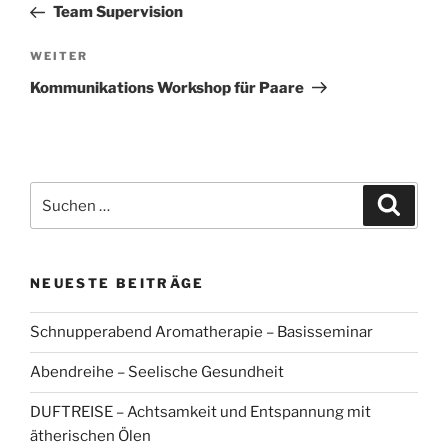
Beitrag
Team Supervision
Nächster
WEITER
Beitrag
Kommunikations Workshop für Paare
Suchen
Suche
nach:
NEUESTE BEITRÄGE
Schnupperabend Aromatherapie – Basisseminar
Abendreihe – Seelische Gesundheit
DUFTREISE – Achtsamkeit und Entspannung mit
ätherischen Ölen