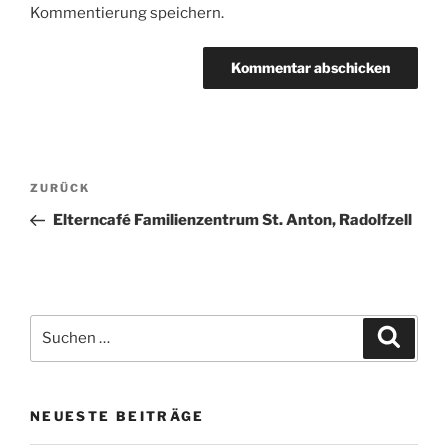
Kommentierung speichern.
Beitragsnavigation
Vorheriger
ZURÜCK
Beitrag
Elterncafé Familienzentrum St. Anton, Radolfzell
Suchen
Suche
nach:
NEUESTE BEITRÄGE