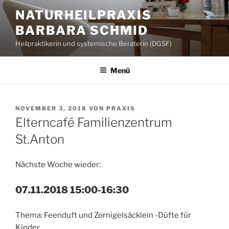
Zum
NATURHEILPRAXIS
Inhalt
BARBARA SCHMID
springen
Heilpraktikerin und systemische Beraterin (DGSF)
Menü
VERÖFFENTLICHT
NOVEMBER 3, 2018
VON
PRAXIS
AM
Elterncafé Familienzentrum
St.Anton
Nächste Woche wieder:
07.11.2018 15:00-16:30
Thema: Feenduft und Zornigelsäcklein -Düfte für
Kinder