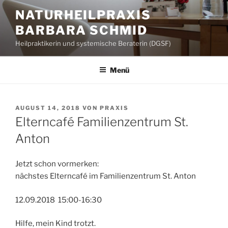
Zum
NATURHEILPRAXIS
Inhalt
BARBARA SCHMID
springen
Heilpraktikerin und systemische Beraterin (DGSF)
Menü
VERÖFFENTLICHT
AUGUST 14, 2018
VON
PRAXIS
AM
Elterncafé Familienzentrum St.
Anton
Jetzt schon vormerken:
nächstes Elterncafé im Familienzentrum St. Anton
12.09.2018 15:00-16:30
Hilfe, mein Kind trotzt.