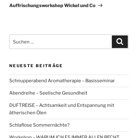
Beitrag
Auffrischungsworkshop Wickel und Co
Suchen
Suche
nach:
NEUESTE BEITRÄGE
Schnupperabend Aromatherapie – Basisseminar
Abendreihe – Seelische Gesundheit
DUFTREISE – Achtsamkeit und Entspannung mit
ätherischen Ölen
Schlaflose Sommernächte?
Workshop – WARUM ICH ES IMMER ALLEN RECHT