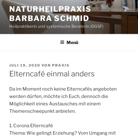
Zum
NATURHEILPRAXIS
Inhalt
BARBARA SCHMID
springen
Heilpraktikerin und systemische Beraterin (DGSF)
Menü
VERÖFFENTLICHT
JULI 19, 2020
VON
PRAXIS
AM
Elterncafé einmal anders
Da im Moment noch keine Elterncafés angeboten
werden dürfen, möchte ich Euch, dennoch die
Möglichkeit eines Austausches mit einem
Themenschwepunkt anbieten.
1. Corona Elterncafé
Thema: Wie gelingt Erziehung? Vom Umgang mit