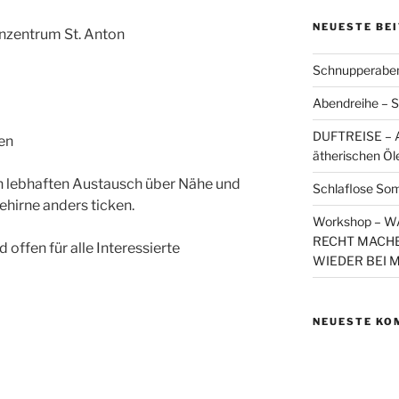
NEUESTE BE
enzentrum St. Anton
Schnupperaben
Abendreihe – S
DUFTREISE – A
en
ätherischen Öl
en lebhaften Austausch über Nähe und
Schlaflose So
hirne anders ticken.
Workshop – 
RECHT MACHE
 offen für alle Interessierte
WIEDER BEI 
NEUESTE KO