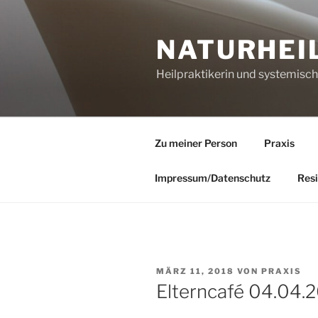
Zum
Inhalt
NATURHEI
springen
Heilpraktikerin und systemisc
Zu meiner Person
Praxis
Impressum/Datenschutz
Resi
VERÖFFENTLICHT
MÄRZ 11, 2018
VON
PRAXIS
AM
Elterncafé 04.04.