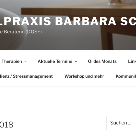
LPRAXIS BARBARA S
he Beraterin (DGSF)
Therapien
Aktuelle Termine
Öl des Monats
Lin
lienz / Stressmanagement
Workshop und mehr
Kommunik
Suchen
2018
nach: