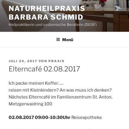
Zum
NATURHEILPRAXIS
Inhalt
BARBARA SCHMID
springen
Heilpraktikerin und systemische Beraterin (DGSF)
Menü
VERÖFFENTLICHT
JULI 24, 2017
VON
PRAXIS
AM
Elterncafé 02.08.2017
Ich packe meinen Koffer…..
reisen mit Kleinkindern? An was muss ich denken?
Nächstes Elterncafé im Familienzentrum St. Anton,
Metzgerwaidring 100
02.08.2017 09:00-10:30Uhr
Reiseapotheke