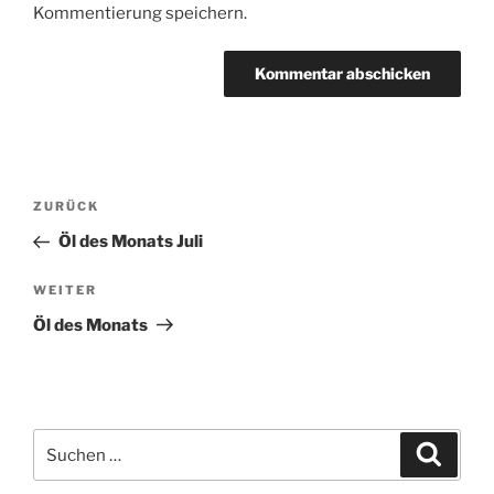
Kommentierung speichern.
Beitragsnavigation
Vorheriger
ZURÜCK
Beitrag
Öl des Monats Juli
Nächster
WEITER
Beitrag
Öl des Monats
Suchen
Suche
nach: