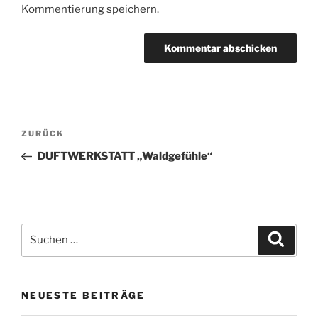
Kommentierung speichern.
Beitragsnavigation
Vorheriger
ZURÜCK
Beitrag
DUFTWERKSTATT „Waldgefühle“
Suchen
Suche
nach:
NEUESTE BEITRÄGE