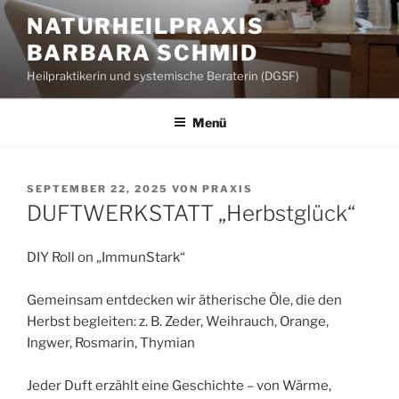
Zum
NATURHEILPRAXIS
Inhalt
BARBARA SCHMID
springen
Heilpraktikerin und systemische Beraterin (DGSF)
Menü
VERÖFFENTLICHT
SEPTEMBER 22, 2025
VON
PRAXIS
AM
DUFTWERKSTATT „Herbstglück“
DIY Roll on „ImmunStark“
Gemeinsam entdecken wir ätherische Öle, die den
Herbst begleiten: z. B. Zeder, Weihrauch, Orange,
Ingwer, Rosmarin, Thymian
Jeder Duft erzählt eine Geschichte – von Wärme,