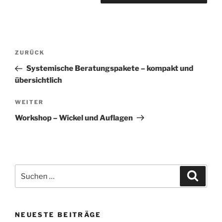
Beitragsnavigation
Vorheriger
ZURÜCK
Beitrag
Systemische Beratungspakete – kompakt und
übersichtlich
Nächster
WEITER
Beitrag
Workshop – Wickel und Auflagen
Suchen
Suche
nach:
NEUESTE BEITRÄGE