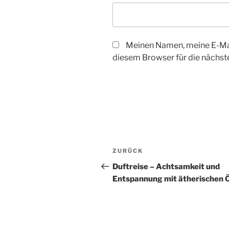
Meinen Namen, meine E-Mai
diesem Browser für die nächs
Beitragsnavigation
Vorheriger
ZURÜCK
Beitrag
Duftreise – Achtsamkeit und
Entspannung mit ätherischen 