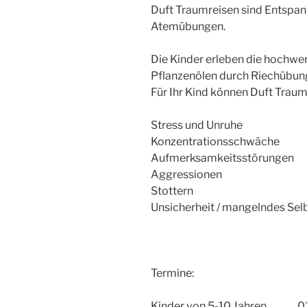
Duft Traumreisen sind Entspa
Atemübungen.
Die Kinder erleben die hochwe
Pflanzenölen durch Riechübun
Für Ihr Kind können Duft Traumre
Stress und Unruhe
Konzentrationsschwäche
Aufmerksamkeitsstörungen
Aggressionen
Stottern
Unsicherheit / mangelndes Se
Termine:
Kinder von 5-10 Jahren 02.0