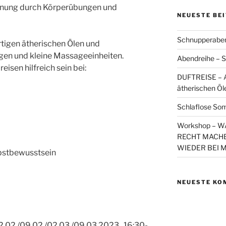
nnung durch Körperübungen und
NEUESTE BE
Schnupperaben
rtigen ätherischen Ölen und
gen und kleine Massageeinheiten.
Abendreihe – S
isen hilfreich sein bei:
DUFTREISE – A
ätherischen Öl
Schlaflose So
Workshop – 
RECHT MACHE
WIEDER BEI 
lbstbewusstsein
NEUESTE KO
2./09.02./02.03./09.03.2023. 16:30-