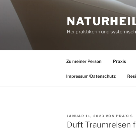
Zum
Inhalt
NATURHEI
springen
Heilpraktikerin und systemisc
Zu meiner Person
Praxis
Impressum/Datenschutz
Resi
VERÖFFENTLICHT
JANUAR 11, 2023
VON
PRAXIS
AM
Duft Traumreisen f