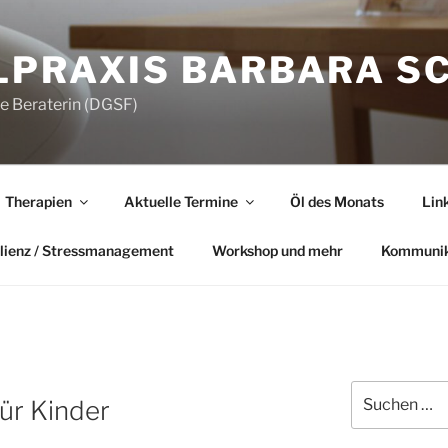
LPRAXIS BARBARA S
he Beraterin (DGSF)
Therapien
Aktuelle Termine
Öl des Monats
Lin
lienz / Stressmanagement
Workshop und mehr
Kommunik
Suchen
ür Kinder
nach: