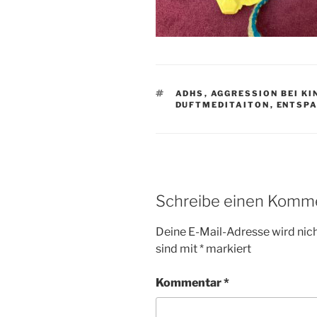
SCHLAGWÖRTER
ADHS
,
AGGRESSION BEI KI
DUFTMEDITAITON
,
ENTSP
Schreibe einen Komm
Deine E-Mail-Adresse wird nicht
sind mit
*
markiert
Kommentar
*