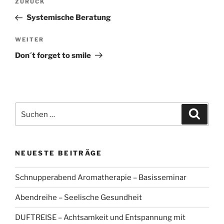
Vorheriger
ZURÜCK
Beitrag
Systemische Beratung
Nächster
WEITER
Beitrag
Don´t forget to smile
Suchen
Suche
nach:
NEUESTE BEITRÄGE
Schnupperabend Aromatherapie – Basisseminar
Abendreihe – Seelische Gesundheit
DUFTREISE – Achtsamkeit und Entspannung mit