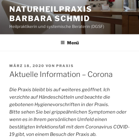
Zum
NATURHEILPRAXIS
Inhalt
BARBARA SCHMID
springen
Heilpraktikerin und systemische Beraterin (DGSF)
Menü
VERÖFFENTLICHT
MÄRZ 18, 2020
VON
PRAXIS
AM
Aktuelle Information – Corona
Die Praxis bleibt bis auf weiteres geöffnet. Ich
verzichte auf Händeschütteln und beachte die
gebotenen Hygienevorschriften in der Praxis.
Bitte sehen Sie bei grippeähnlichen Symptomen oder
wenn es in Ihrem persönlichen Umfeld einen
bestätigten Infektionsfall mit dem Coronavirus COVID-
19 gibt, von einem Besuch der Praxis ab.