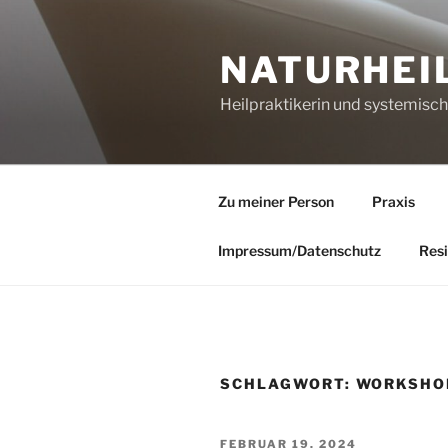
Zum
Inhalt
NATURHEI
springen
Heilpraktikerin und systemisc
Zu meiner Person
Praxis
Impressum/Datenschutz
Resi
SCHLAGWORT:
WORKSHO
VERÖFFENTLICHT
FEBRUAR 19, 2024