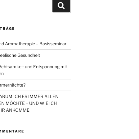
Suchen
ITRÄGE
d Aromatherapie – Basisseminar
eelische Gesundheit
chtsamkeit und Entspannung mit
en
mmernächte?
WARUM ICH ES IMMER ALLEN
N MÖCHTE – UND WIE ICH
MIR ANKOMME
MMENTARE