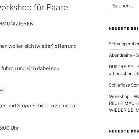
Suchen
orkshop für Paare
nach:
MMUNIZIEREN
NEUESTE BE
Schnupperaben
nen wollen sich (wieder) offen und
Abendreihe – S
DUFTREISE – A
führen und sich dabei neu
ätherischen Öl
Schlaflose So
e?
Workshop – 
RECHT MACHE
en und Stopp Schildern zu tun hat
WIEDER BEI 
5:00 Uhr
NEUESTE KO