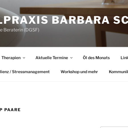
LPRAXIS BARBARA S
he Beraterin (DGSF)
Therapien
Aktuelle Termine
Öl des Monats
Lin
lienz / Stressmanagement
Workshop und mehr
Kommunik
P PAARE